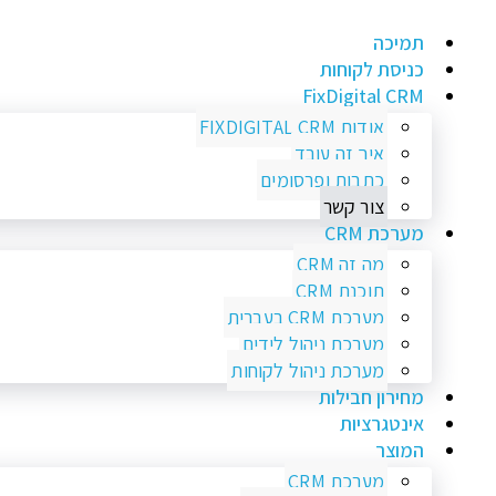
תמיכה
כניסת לקוחות
FixDigital CRM
אודות FIXDIGITAL CRM
איך זה עובד
כתבות ופרסומים
צור קשר
מערכת CRM
מה זה CRM
תוכנת CRM
מערכת CRM בעברית
מערכת ניהול לידים
מערכת ניהול לקוחות
מחירון חבילות
אינטגרציות
המוצר
מערכת CRM