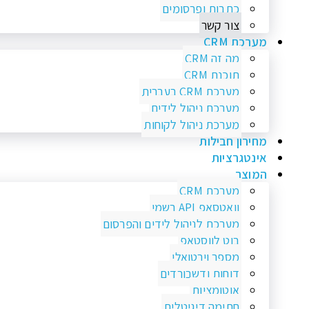
כתבות ופרסומים
צור קשר
מערכת CRM
מה זה CRM
תוכנת CRM
מערכת CRM בעברית
מערכת ניהול לידים
מערכת ניהול לקוחות
מחירון חבילות
אינטגרציות
המוצר
מערכת CRM
וואטסאפ API רשמי
מערכת לניהול לידים והפרסום
בוט לווסטאפ
מספר וירטואלי
דוחות ודשבורדים
אוטומציות
חתימה דיגיטלית