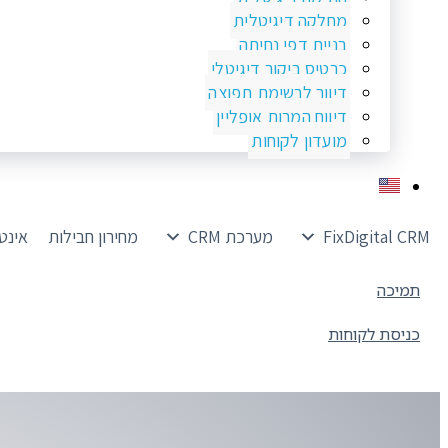
מחלקה דיגיטלית
בניית דפי נחיתה
כרטיס ביקור דיגיטלי
דיוור לרשימת תפוצה
דיווח המרות אופליין
מועדון לקוחות
FixDigital CRM
מערכת CRM
מחירון חבילות
אינט
תמיכה
כניסת לקוחות