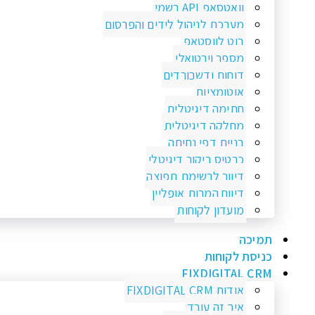
וואטסאפ API רשמי
מערכת לניהול לידים והפרסום
בוט לווסטאפ
מספר וירטואלי
דוחות ודשבורדים
אוטומציות
חתימה דיגיטלית
מחלקה דיגיטלית
בניית דפי נחיתה
כרטיס ביקור דיגיטלי
דיוור לרשימת תפוצה
דיווח המרות אופליין
מועדון לקוחות
תמיכה
כניסת לקוחות
FIXDIGITAL CRM
אודות FIXDIGITAL CRM
איך זה עובד