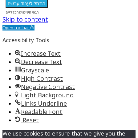
התחל לעבוד עכשיו
תנאי השימוש הכלליים
Skip to content
Accessibility Tools
Increase Text
Decrease Text
Grayscale
High Contrast
Negative Contrast
Light Background
Links Underline
Readable Font
Reset
We use cookies to ensure that we give you the