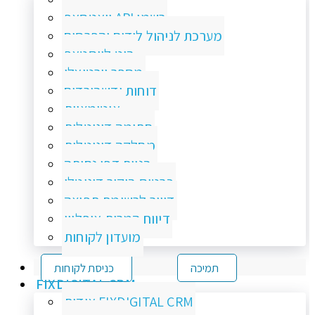
וואטסאפ API רשמי
מערכת לניהול לידים והפרסום
בוט לווסטאפ
מספר וירטואלי
דוחות ודשבורדים
אוטומציות
חתימה דיגיטלית
מחלקה דיגיטלית
בניית דפי נחיתה
כרטיס ביקור דיגיטלי
דיוור לרשימת תפוצה
דיווח המרות אופליין
מועדון לקוחות
תמיכה
כניסת לקוחות
FIXDIGITAL CRM
אודות FIXDIGITAL CRM