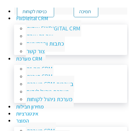
תמיכה
כניסת לקוחות
FixDigital CRM
אודות FIXDIGITAL CRM
איך זה עובד
כתבות ופרסומים
צור קשר
מערכת CRM
מה זה CRM
תוכנת CRM
מערכת CRM בעברית
מערכת ניהול לידים
מערכת ניהול לקוחות
מחירון חבילות
אינטגרציות
המוצר
מערכת CRM