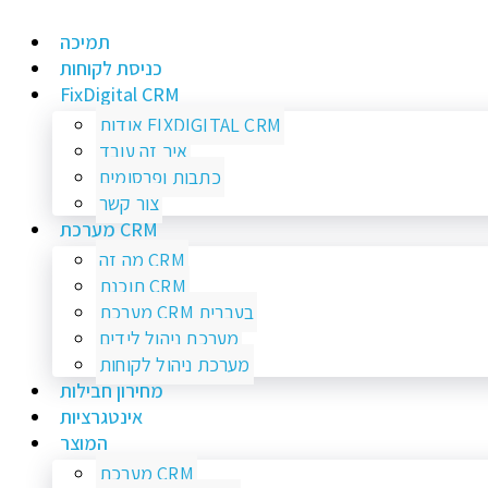
תמיכה
כניסת לקוחות
FixDigital CRM
אודות FIXDIGITAL CRM
איך זה עובד
כתבות ופרסומים
צור קשר
מערכת CRM
מה זה CRM
תוכנת CRM
מערכת CRM בעברית
מערכת ניהול לידים
מערכת ניהול לקוחות
מחירון חבילות
אינטגרציות
המוצר
מערכת CRM