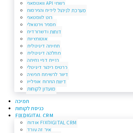
וואטסאפ API רשמי
מערכת לניהול לידים והפרסום
בוט לווסטאפ
מספר וירטואלי
דוחות ודשבורדים
אוטומציות
חתימה דיגיטלית
מחלקה דיגיטלית
בניית דפי נחיתה
כרטיס ביקור דיגיטלי
דיוור לרשימת תפוצה
דיווח המרות אופליין
מועדון לקוחות
תמיכה
כניסת לקוחות
FIXDIGITAL CRM
אודות FIXDIGITAL CRM
איך זה עובד