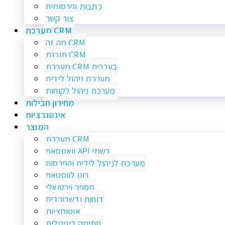
כתבות ופרסומים
צור קשר
מערכת CRM
מה זה CRM
תוכנת CRM
מערכת CRM בעברית
מערכת ניהול לידים
מערכת ניהול לקוחות
מחירון חבילות
אינטגרציות
המוצר
מערכת CRM
וואטסאפ API רשמי
מערכת לניהול לידים והפרסום
בוט לווסטאפ
מספר וירטואלי
דוחות ודשבורדים
אוטומציות
חתימה דיגיטלית