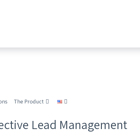
ions
The Product
ffective Lead Management