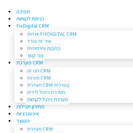
תמיכה
כניסת לקוחות
FixDigital CRM
אודות FIXDIGITAL CRM
איך זה עובד
כתבות ופרסומים
צור קשר
מערכת CRM
מה זה CRM
תוכנת CRM
מערכת CRM בעברית
מערכת ניהול לידים
מערכת ניהול לקוחות
מחירון חבילות
אינטגרציות
המוצר
מערכת CRM