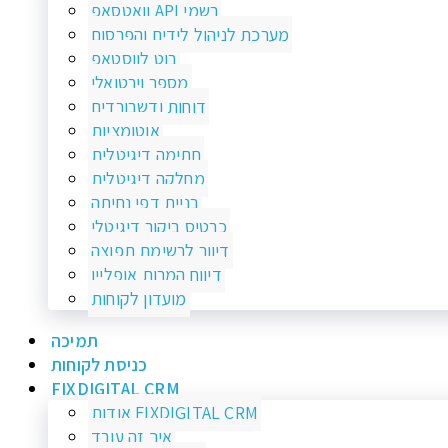
וואטסאפ API רשמי
מערכת לניהול לידים והפרסום
בוט לווסטאפ
מספר וירטואלי
דוחות ודשבורדים
אוטומציות
חתימה דיגיטלית
מחלקה דיגיטלית
בניית דפי נחיתה
כרטיס ביקור דיגיטלי
דיוור לרשימת תפוצה
דיווח המרות אופליין
מועדון לקוחות
תמיכה
כניסת לקוחות
FIXDIGITAL CRM
אודות FIXDIGITAL CRM
איך זה עובד