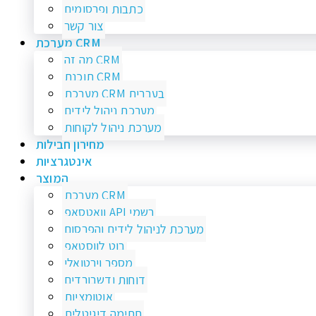
כתבות ופרסומים
צור קשר
מערכת CRM
מה זה CRM
תוכנת CRM
מערכת CRM בעברית
מערכת ניהול לידים
מערכת ניהול לקוחות
מחירון חבילות
אינטגרציות
המוצר
מערכת CRM
וואטסאפ API רשמי
מערכת לניהול לידים והפרסום
בוט לווסטאפ
מספר וירטואלי
דוחות ודשבורדים
אוטומציות
חתימה דיגיטלית