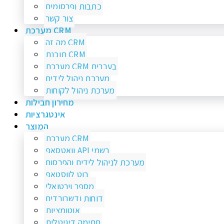
כתבות ופרסומים
צור קשר
מערכת CRM
מה זה CRM
תוכנת CRM
מערכת CRM בעברית
מערכת ניהול לידים
מערכת ניהול לקוחות
מחירון חבילות
אינטגרציות
המוצר
מערכת CRM
וואטסאפ API רשמי
מערכת לניהול לידים והפרסום
בוט לווסטאפ
מספר וירטואלי
דוחות ודשבורדים
אוטומציות
חתימה דיגיטלית