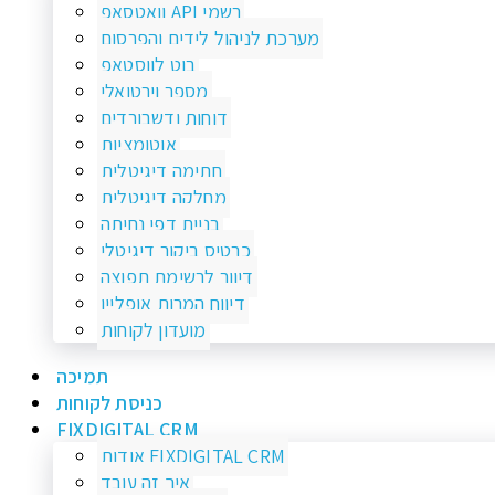
וואטסאפ API רשמי
מערכת לניהול לידים והפרסום
בוט לווסטאפ
מספר וירטואלי
דוחות ודשבורדים
אוטומציות
חתימה דיגיטלית
מחלקה דיגיטלית
בניית דפי נחיתה
כרטיס ביקור דיגיטלי
דיוור לרשימת תפוצה
דיווח המרות אופליין
מועדון לקוחות
תמיכה
כניסת לקוחות
FIXDIGITAL CRM
אודות FIXDIGITAL CRM
איך זה עובד