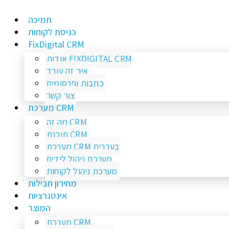
תמיכה
כניסת לקוחות
FixDigital CRM
אודות FIXDIGITAL CRM
איך זה עובד
כתבות ופרסומים
צור קשר
מערכת CRM
מה זה CRM
תוכנת CRM
מערכת CRM בעברית
מערכת ניהול לידים
מערכת ניהול לקוחות
מחירון חבילות
אינטגרציות
המוצר
מערכת CRM